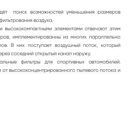
идёт поиск возможностей уменьшения размеров
фильтрования воздуха.
ми высококомпактными элементами отвечают этим
тров, имплементированны из многих параллельно
ов. В них поступает воздушный поток, который
ерез соседний открытый канал наружу.
льные фильтры для спортивных автомобилей.
 от высококонцентрированного пылевого потока и