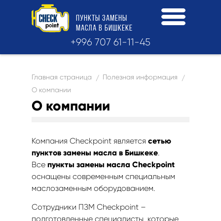
ПУНКТЫ
ЗАМЕНЫ
МАСЛА
В БИШКЕКЕ
+996 707 61-11-45
Главная страница
Полезная информация
/
/
О компании
О компании
Компания Checkpoint является
сетью
пунктов замены масла в Бишкеке
.
Все
пункты замены масла Checkpoint
оснащены современным специальным
маслозаменным оборудованием.
Сотрудники ПЗМ Checkpoint –
подготовленные специалисты, которые